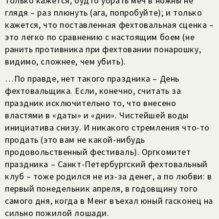
только кажется, будто убрать меч в ножны не
глядя – раз плюнуть (ага, попробуйте); и только
кажется, что поставленная фехтовальная сценка –
это легко по сравнению с настоящим боем (не
ранить противника при фехтовании понарошку,
видимо, сложнее, чем убить).
…По правде, нет такого праздника – День
фехтовальщика. Если, конечно, считать за
праздник исключительно то, что внесено
властями в «даты» и «дни». Чистейшей воды
инициатива снизу. И никакого стремления что-то
продать (это вам не какой-нибудь
продовольственный фестиваль). Оргкомитет
праздника – Санкт-Петербургский фехтовальный
клуб – тоже родился не из-за денег, а по любви: в
первый понедельник апреля, в годовщину того
самого дня, когда в Менг въехал юный гасконец на
сильно пожилой лошади.