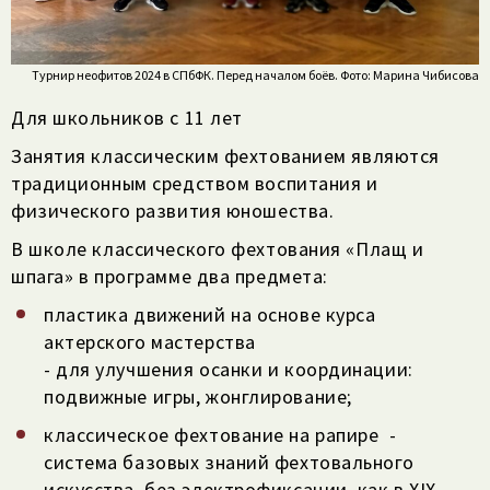
Турнир неофитов 2024 в СПбФК. Перед началом боёв. Фото: Марина Чибисова
Для школьников с 11 лет
Занятия классическим фехтованием являются
традиционным средством воспитания и
физического развития юношества.
В школе классического фехтования «Плащ и
шпага» в программе два предмета:
пластика движений на основе курса
актерского мастерства
- для улучшения осанки и координации:
подвижные игры, жонглирование;
классическое фехтование на рапире -
система базовых знаний фехтовального
искусства, без электрофиксации, как в XIX –