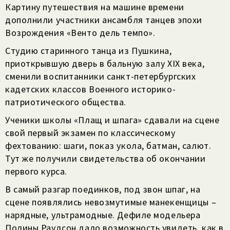
Картину путешествия на машине времени
дополнили участники ансамбля танцев эпохи
Возрождения «Венто дель темпо».
Студию старинного танца из Пушкина,
приоткрывшую дверь в бальную залу XIX века,
сменили воспитанники санкт-петербургских
кадетских классов Военного историко-
патриотического общества.
Ученики школы «Плащ и шпага» сдавали на сцене
свой первый экзамен по классическому
фехтованию: шаги, показ укола, батман, салют.
Тут же получили свидетельства об окончании
первого курса.
В самый разгар поединков, под звон шпаг, на
сцене появлялись невозмутимые манекенщицы –
нарядные, ультрамодные. Дефиле модельера
Полины Раудсон дало возможность увидеть, как в