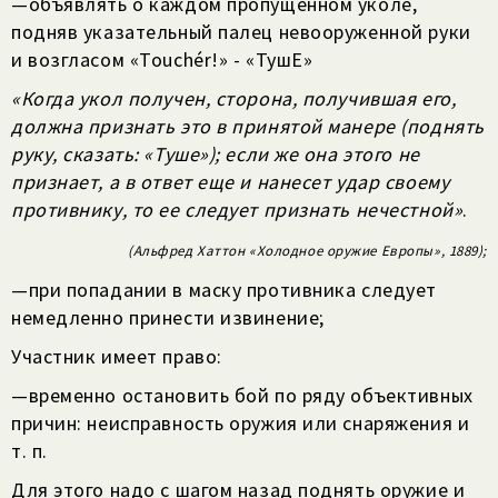
—
объявлять о каждом пропущенном уколе,
подняв указательный палец невооруженной руки
и возгласом «Touchér!» - «ТушЕ»
«Когда укол получен, сторона, получившая его,
должна признать это в принятой манере (поднять
руку, сказать: «Туше»); если же она этого не
признает, а в ответ еще и нанесет удар своему
противнику, то ее следует признать нечестной»
.
(Альфред Хаттон «Холодное оружие Европы», 1889);
—
при попадании в маску противника следует
немедленно принести извинение;
Участник имеет право:
—
временно остановить бой по ряду объективных
причин: неисправность оружия или снаряжения и
т. п.
Для этого надо с шагом назад поднять оружие и