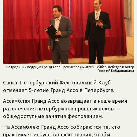
По традиции ведущие Гранд Ассо – режиссер Дмитрий Тейбер-Лебедев и актер
Георгий Кобиашивили
Санкт-Петербургский Фехтовальный Клуб
отмечает 5-летие Гранд Ассо в Петербурге.
Ассамблея Гранд Ассо возвращает в наше время
развлечения петербуржцев прошлых веков —
общедоступные занятия фехтованием.
На Ассамблею Гранд Ассо собираются те, кто
практикует искусство фехтования, чтобы