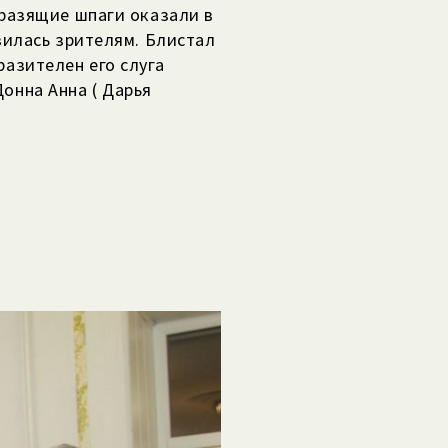
 разящие шпаги оказали в
вилась зрителям. Блистал
разителен его слуга
онна Анна ( Дарья