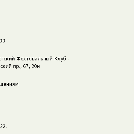
:00
ргский Фехтовальный Клуб -
кий пр., 67, 20н
ашениям
22.