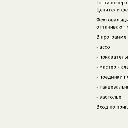
Гости вечера
Ценители фех
Фехтовальщи
оттачивают 
В программе 
- ассо
- показател
- мастер - к
- поединки п
- танцевальн
- застолье.
Вход по при