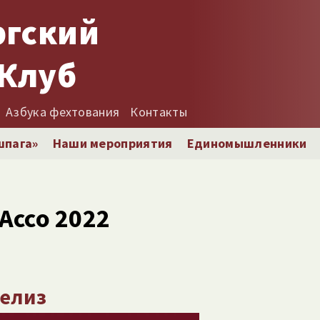
ргский
Клуб
Азбука фехтования
Контакты
шпага»
Наши мероприятия
Единомышленники
Ассо 2022
релиз