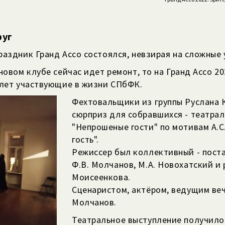
руг
аздник Гранд Ассо состоялся, невзирая на сложные 
новом клубе сейчас идет ремонт, то на Гранд Ассо 
 лет участвующие в жизни СПбФК.
Фехтовальщики из группы Руслана 
сюрприз для собравшихся - театра
"Непрошеные гости" по мотивам А.
гость".
Режиссер был коллективный - поста
Ф.В. Молчанов, М.А. Новохатский и
Моисеенкова.
Сценаристом, актёром, ведущим ве
Молчанов.
Театральное выступление получило