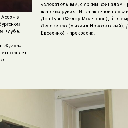
увлекательным, с ярким финалом -
женских руках.
Игра актеров понра
 Ассо» в
Дон Гуан (Фёдор Молчанов), был вы
бургском
Лепорелло (Михаил Новохатский), Д
м Клубе.
Евсеенко) - прекрасна.
н Жуана».
ь исполняет
ко.