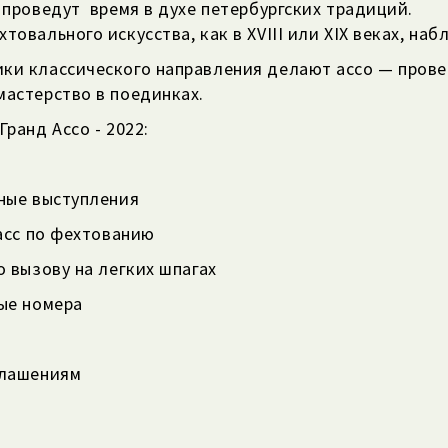
 проведут
время в духе петербургских традиций.
товального искусства, как в XVIII или XIX веках, н
ки классического направления делают ассо — прове
мастерство в поединках.
Гранд Ассо - 2022:
ьные выступления
ласс по фехтованию
о вызову на легких шпагах
ые номера
глашениям