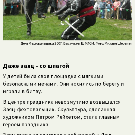
День Фехтовальщика 2007. Выступает ШФИСМ. Фото: Михаил Шеремет
Даже заяц - со шпагой
У детей была своя площадка с мягкими
безопасными мечами. Они носились по берегу и
играли в битву.
В центре праздника невозмутимо возвышался
Заяц-фехтовальщик. Скульптура, сделанная
художником Петром Рейхетом, стала главным
героем праздника.
Заяц стоял на пригорке с табличкой « День