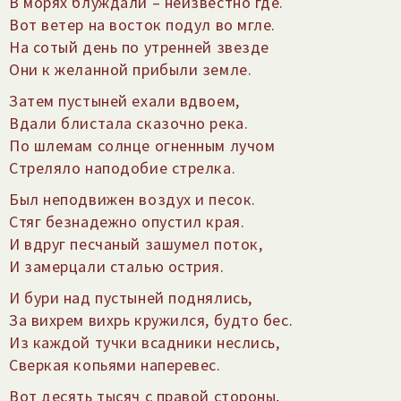
В морях блуждали – неизвестно где.
Вот ветер на восток подул во мгле.
На сотый день по утренней звезде
Они к желанной прибыли земле.
Затем пустыней ехали вдвоем,
Вдали блистала сказочно река.
По шлемам солнце огненным лучом
Стреляло наподобие стрелка.
Был неподвижен воздух и песок.
Стяг безнадежно опустил края.
И вдруг песчаный зашумел поток,
И замерцали сталью острия.
И бури над пустыней поднялись,
За вихрем вихрь кружился, будто бес.
Из каждой тучки всадники неслись,
Сверкая копьями наперевес.
Вот десять тысяч с правой стороны,