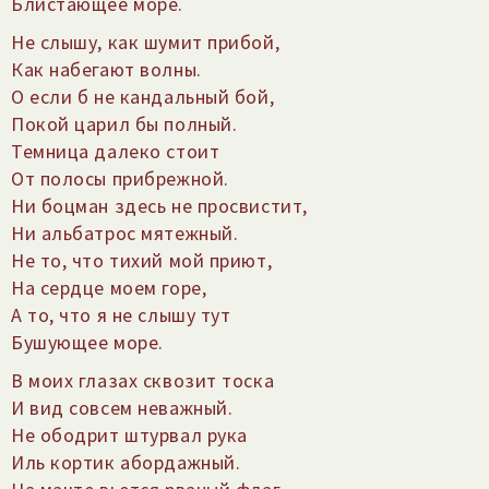
Блистающее море.
Не слышу, как шумит прибой,
Как набегают волны.
О если б не кандальный бой,
Покой царил бы полный.
Темница далеко стоит
От полосы прибрежной.
Ни боцман здесь не просвистит,
Ни альбатрос мятежный.
Не то, что тихий мой приют,
На сердце моем горе,
А то, что я не слышу тут
Бушующее море.
В моих глазах сквозит тоска
И вид совсем неважный.
Не ободрит штурвал рука
Иль кортик абордажный.