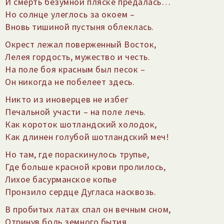
И смерть безумной пляске предалась…
Но солнце улеглось за окоем –
Вновь тишиной пустыня облеклась.
Окрест лежал поверженный Восток,
Лелея гордость, мужество и честь.
На поле боя красным был песок –
Он никогда не побелеет здесь.
Никто из иноверцев не избег
Печальной участи – на поле лечь.
Как короток шотландский холодок,
Как длинен голубой шотландский меч!
Но там, где пораскинулось трупье,
Где больше красной крови пролилось,
Лихое басурманское копье
Пронзило сердце Дугласа насквозь.
В пробитых латах спал он вечным сном,
Отринув боль земного бытия,