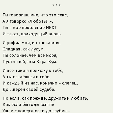
* * *
Ты говоришь мне, что это секс,
А я говорю: «Любовь!..»,
Ты – моё поколение NEXT
И текст, приходящий вновь.
И рифма моя, и строка моя,
Сладкая, как лукум,
Ты солонее, чем все моря,
Пустынней, чем Кара-Кум.
И всё-таки я прихожу к тебе,
А ты остаёшься в себе,
И каждый из нас, конечно – слепец,
До…верен своей судьбе.
Но если, как прежде, дружить и любить,
Как если бы годы вспять
Ушли с поверхности до глубин –