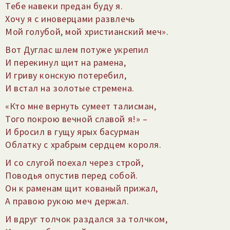
Тебе навеки предан буду я.
Хочу я с иноверцами развлечь
Мой голубой, мой христианский меч».
Вот Дуглас шлем потуже укрепил
И перекинул щит на рамена,
И гриву конскую потеребил,
И встал на золотые стремена.
«Кто мне вернуть сумеет талисман,
Того покрою вечной славой я!» –
И бросил в гущу ярых басурман
Облатку с храбрым сердцем короля.
И со слугой поехал через строй,
Поводья опустив перед собой.
Он к раменам щит кованый прижал,
А правою рукою меч держал.
И вдруг толчок раздался за толчком,