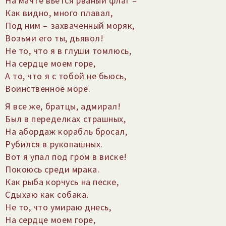
На мачте вьется рваный флаг –
Как видно, много плавал,
Под ним – захваченный моряк,
Возьми его ты, дьявол!
Не то, что я в глуши томлюсь,
На сердце моем горе,
А то, что я с тобой не бьюсь,
Воинственное море.
Я все же, братцы, адмирал!
Был в переделках страшных,
На абордаж корабль бросал,
Рубился в рукопашных.
Вот я упал под гром в виске!
Покоюсь среди мрака.
Как рыба корчусь на песке,
Сдыхаю как собака.
Не то, что умираю днесь,
На сердце моем горе,