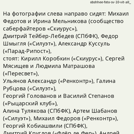
obshhee-foto-sv-10-vit-all_
На фотографии слева направо сидят: Михаил
Федотов и Ирина Мельникова (сообщество
саберфайтеров «Скиурус»),
Дмитрий Тейбер-Лебедев (СПбФК), Федор
Шмыгля («Силуэт»), Александр Куссуль
(«Парад-Рипост»),
стоят: Кирилл Коробкин («Скиурус»), Сергей
Мясищев и Людмила Матрашова
(«Пересвет»),
Ульянов Александр («Ренконтр»), Галина
Рубцова («Силуэт»),
Георгий Голованов и Василий Степанов
(«Рыцарский клуб»),
Алина Тулякова (СПбФК), Артем Шабанов
(«Силуэт»), Михаил Федоров («Ренконтр»),
Георгий Кобиашвили (СПбФК),
Дмитрий Круглов («Флёр де Фер»), Андрей