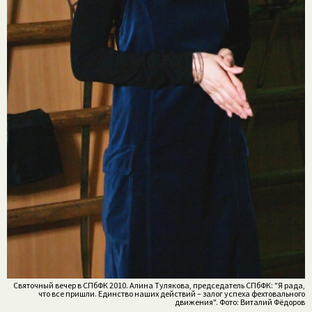
Святочный вечер в СПбФК 2010. Алина Тулякова, председатель СПбФК: "Я рада,
что все пришли. Единство наших действий – залог успеха фехтовального
движения". Фото: Виталий Фёдоров