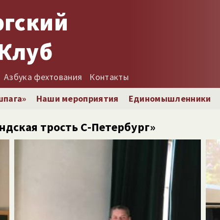
ргский
Клуб
Азбука фехтования
Контакты
шпага»
Наши мероприятия
Единомышленники
ндская трость С‑Петербург»