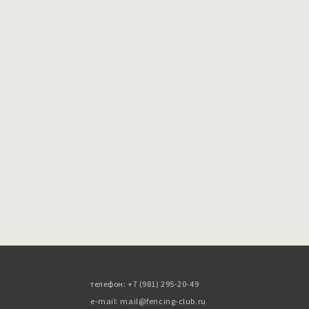
телефон: +7 (981) 295-20-49
e-mail: mail@fencing-club.ru