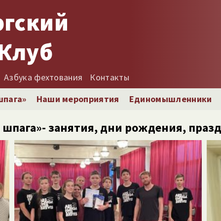
ргский
Клуб
Азбука фехтования
Контакты
шпага»
Наши мероприятия
Единомышленники
и шпага»- занятия, дни рождения, пра