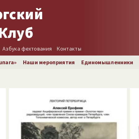
ргский
Клуб
Азбука фехтования
Контакты
шпага»
Наши мероприятия
Единомышленники