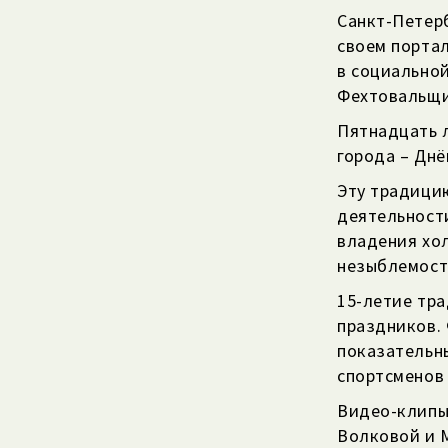
Санкт-Петер
своем портал
в социально
Фехтовальщи
Пятнадцать л
города – Дн
Эту традиц
деятельности
владения хол
незыблемость
15-летие тр
праздников. 
показательн
спортсменов
Видео-клипы
Волковой и 