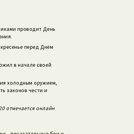
никами проводит День
ания.
скресенье перед Днём
ожил в начале своей
ния холодным оружием,
ть законов чести и
20 отмечается онлайн
ое - показательные бои и