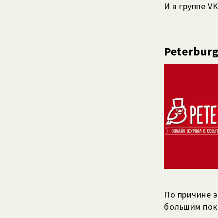
И в группе V
Peterbur
По причине 
большим пок