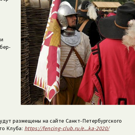
 и
бер-
удут размещены на сайте Санкт-Петербургского
го Клуба:
https://fencing-club.ru/e...ka-2020/