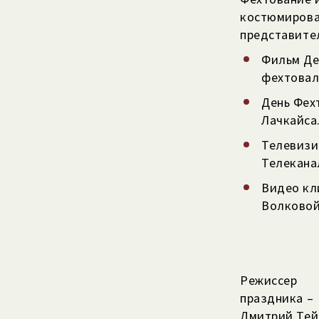
костюмирова
представите
Фильм Де
фехтовал
День Фех
Лачкайса
Телевизи
Телекана
Видео кл
Волковой
Режиссер
праздника –
Дмитрий Тей