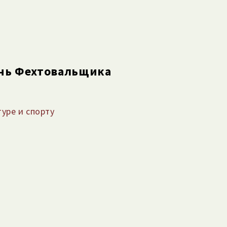
ень Фехтовальщика
уре и спорту