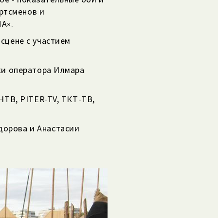
ртсменов и
А».
сцене с участием
ки оператора Илмара
НТВ, PITER-TV, ТКТ-ТВ,
орова и Анастасии