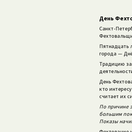
День Фехт
Санкт-Петер
Фехтовальщи
Пятнадцать 
города — Днё
Традицию за
деятельности
День Фехтов
кто интересу
считает их с
По причине 
большим пок
Показы начин
Фехтование и