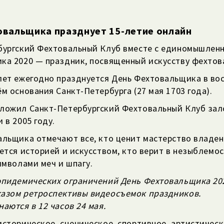
овальщика празднует 15-летие онлайн
бургский Фехтовальный Клуб вместе с единомышлен
ка 2020 — праздник, посвященный искусству фехтов
лет ежегодно празднуется День Фехтовальщика в во
м основания Санкт-Петербурга (27 мая 1703 года).
ложил Санкт-Петербургский Фехтовальный Клуб зал
 в 2005 году.
альщика отмечают все, кто ценит мастерство владе
ется историей и искусством, кто верит в незыблемос
имволами меч и шпагу.
эпидемических ограничений День Фехтовальщика 20
азом ретроспективы видеосъемок праздников.
аются в 12 часов 24 мая.
сторическое, сценическое, спортивное, артистическ