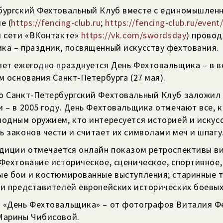
бургский
Фехтовальный Клуб вместе с единомышленни
е (
https://fencing-club.ru
;
https://fencing-club.ru/even
й сети «ВКонтакте»
https://vk.com/swordsday
) провод
ка – праздник, посвященный искусству фехтования.
ет ежегодно празднуется День Фехтовальщика – в в
ём основания
Санкт-Петербурга
(27 мая).
ию
Санкт-Петербургский
Фехтовальный Клуб заложил 
 – в 2005 году. День Фехтовальщика отмечают все, 
одным оружием, кто интересуется историей и искусс
 законов чести и считает их символами меч и шпагу
адиции отмечается онлайн показом ретроспективы 
Фехтование историческое, сценическое, спортивное,
ые бои и костюмированные выступления; старинные т
 и представителей европейских исторических боевых
 «День Фехтовальщика» – от фотографов Виталия Ф
Марины Чибисовой.