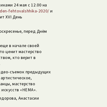
ками 24 мая с 12.00 на
t/den-fehtovalshhika-2020/
и
ит XVI День
оскресенье, перед Днём
еще в начале своей
кто ценит мастерство
твом, кто верит в
.
видео-съемок предыдущих
 артистическое,
анцы, мастерство
 искусств «НЕМА».
едорова, Анастасии